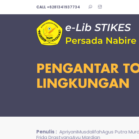
CALL
+6281341937734
PENGANTAR TO
LINGKUNGAN
Penulis :
ApriyaniMusdalifahAgus Putra Murda
Frida DrastyanaAyu Mardian