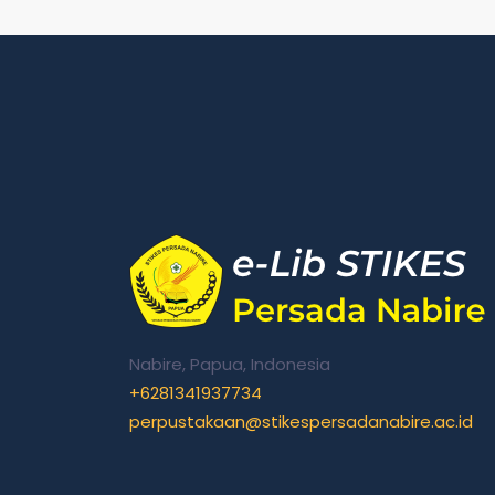
Nabire, Papua, Indonesia
+6281341937734
perpustakaan@stikespersadanabire.ac.id