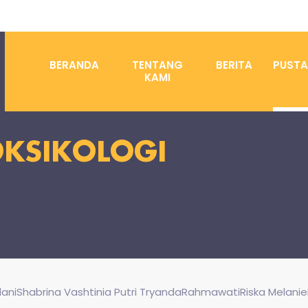
BERANDA
TENTANG
BERITA
PUST
KAMI
KSIKOLOGI
niShabrina Vashtinia Putri TryandaRahmawatiRiska MelanieDen